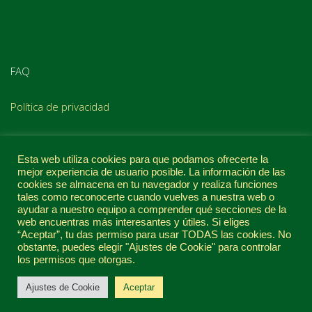
Directo a
FAQ
Política de privacidad
DIRECCIÓN
Esta web utiliza cookies para que podamos ofrecerte la
mejor experiencia de usuario posible. La información de las
cookies se almacena en tu navegador y realiza funciones
Passeig de la Universitat, 13,
tales como reconocerte cuando vuelves a nuestra web o
12006 Castelló de la Plana
ayudar a nuestro equipo a comprender qué secciones de la
web encuentras más interesantes y útiles. Si eliges
+34 622 548 760
“Aceptar”, tu das permiso para usar TODAS las cookies. No
obstante, puedes elegir "Ajustes de Cookie" para controlar
los permisos que otorgas.
2026 © Coworking Office
Tema por
SiteOrigin
Ajustes de Cookie
Aceptar
Home
Servicios
Sobre mi
Contacto
Blog