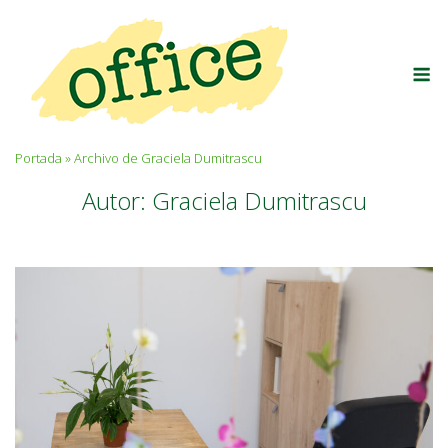
Saltar
al
contenido
M
Portada
»
Archivo de Graciela Dumitrascu
Autor:
Graciela Dumitrascu